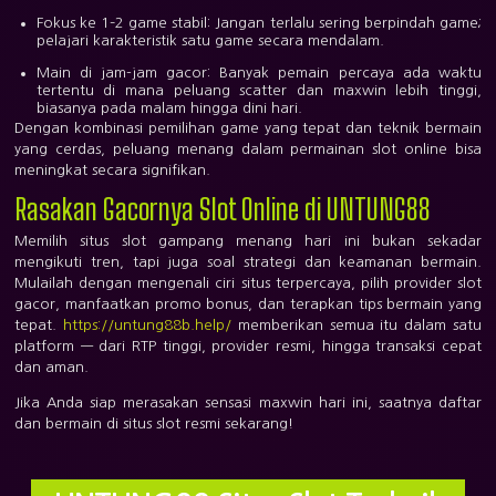
Fokus ke 1–2 game stabil:
Jangan terlalu sering berpindah game;
pelajari karakteristik satu game secara mendalam.
Main di jam-jam gacor:
Banyak pemain percaya ada waktu
tertentu di mana peluang scatter dan maxwin lebih tinggi,
biasanya pada malam hingga dini hari.
Dengan kombinasi pemilihan game yang tepat dan teknik bermain
yang cerdas, peluang menang dalam permainan slot online bisa
meningkat secara signifikan.
Rasakan Gacornya Slot Online di UNTUNG88
Memilih
situs slot gampang menang hari ini
bukan sekadar
mengikuti tren, tapi juga soal strategi dan keamanan bermain.
Mulailah dengan mengenali ciri situs terpercaya, pilih provider slot
gacor, manfaatkan promo bonus, dan terapkan tips bermain yang
tepat.
https://untung88b.help/
memberikan semua itu dalam satu
platform — dari RTP tinggi, provider resmi, hingga transaksi cepat
dan aman.
Jika Anda siap merasakan sensasi maxwin hari ini, saatnya
daftar
dan bermain di situs slot resmi sekarang!