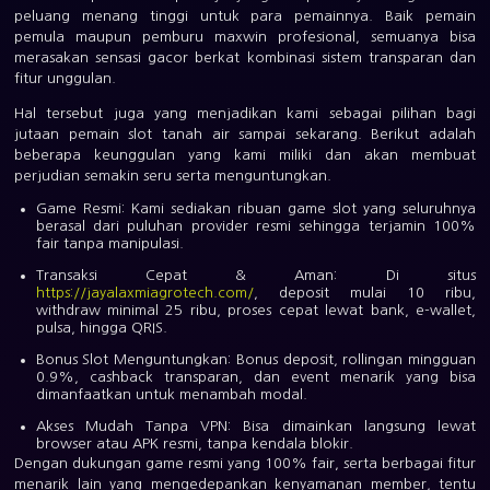
peluang menang tinggi untuk para pemainnya. Baik pemain
pemula maupun pemburu maxwin profesional, semuanya bisa
merasakan sensasi gacor berkat kombinasi sistem transparan dan
fitur unggulan.
Hal tersebut juga yang menjadikan kami sebagai pilihan bagi
jutaan pemain slot tanah air sampai sekarang. Berikut adalah
beberapa keunggulan yang kami miliki dan akan membuat
perjudian semakin seru serta menguntungkan.
Game Resmi:
Kami sediakan ribuan game slot yang seluruhnya
berasal dari puluhan provider resmi sehingga terjamin 100%
fair tanpa manipulasi.
Transaksi Cepat & Aman:
Di situs
https://jayalaxmiagrotech.com/
, deposit mulai 10 ribu,
withdraw minimal 25 ribu, proses cepat lewat bank, e-wallet,
pulsa, hingga QRIS.
Bonus Slot Menguntungkan:
Bonus deposit, rollingan mingguan
0.9%, cashback transparan, dan event menarik yang bisa
dimanfaatkan untuk menambah modal.
Akses Mudah Tanpa VPN:
Bisa dimainkan langsung lewat
browser atau APK resmi, tanpa kendala blokir.
Dengan dukungan game resmi yang 100% fair, serta berbagai fitur
menarik lain yang mengedepankan kenyamanan member, tentu