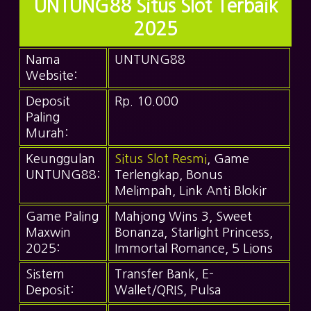
UNTUNG88 Situs Slot Terbaik
2025
Nama
UNTUNG88
Website:
Deposit
Rp. 10.000
Paling
Murah:
Keunggulan
Situs Slot Resmi
, Game
UNTUNG88:
Terlengkap, Bonus
Melimpah, Link Anti Blokir
Game Paling
Mahjong Wins 3, Sweet
Maxwin
Bonanza, Starlight Princess,
2025:
Immortal Romance, 5 Lions
Sistem
Transfer Bank, E-
Deposit:
Wallet/QRIS, Pulsa